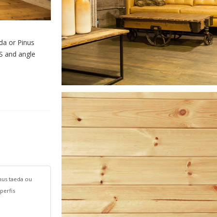
da or Pinus
4S and angle
nus taeda ou
perfis