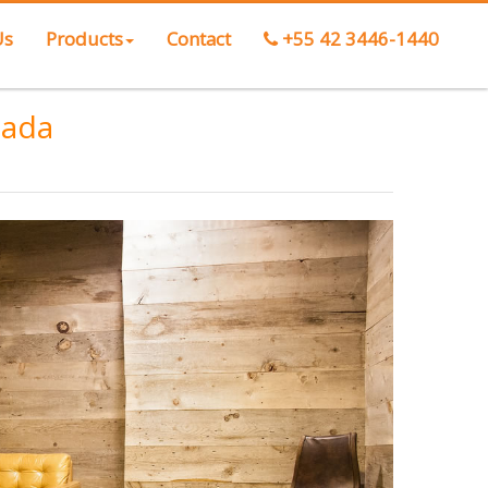
Us
Products
Contact
+55 42 3446-1440
tada