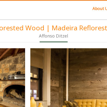
About 
orested Wood | Madeira Reflores
Affonso Ditzel