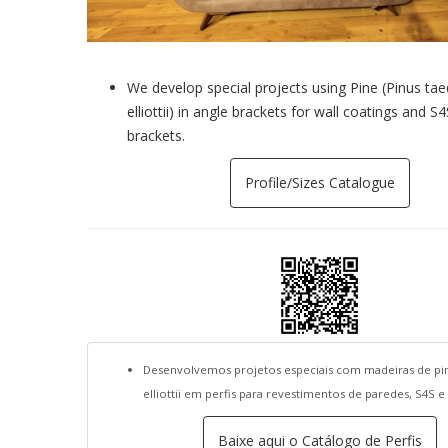
We develop special projects using Pine (Pinus tae
elliottii) in angle brackets for wall coatings and S
brackets.
Profile/Sizes Catalogue
Desenvolvemos projetos especiais com madeiras de pi
elliottii em perfis para revestimentos de paredes, S4S e 
Baixe aqui o Catálogo de Perfis